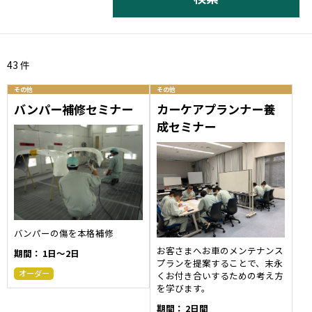
43 件
その他
その他
バンパー補修セミナー
カーケアプランナー養
成セミナー
バンパーの傷を本格補修
お客さまへお車のメンテナンス
期間：
1日〜2日
プランを提案することで、末永
オーダー
くお付き合いするための考え方
を学びます。
期間：
2日間