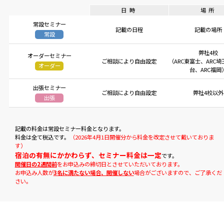
日時
場所
常設セミナー
記載の日程
記載の場所
常設
弊社4校
オーダーセミナー
ご相談により自由設定
（ARC東富士、ARC埼
オーダー
台、ARC福岡
出張セミナー
ご相談により自由設定
弊社4校以外
出張
記載の料金は常設セミナー料金となります。
料金は全て税込です。
（2026年4月1日開催分から料金を改定させて戴いておりま
す）
宿泊の有無にかかわらず、セミナー料金は一定
です。
開催日の2週間前
をお申込みの締切日とさせていただいております。
お申込み人数が
3名に満たない場合、開催しない
場合がございますので、ご了承くだ
さい。