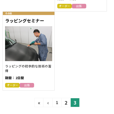
オーダー
出張
その他
ラッピングセミナー
ラッピングの初歩的な技術の習
得
期間：
2日間
オーダー
出張
«
‹
2
3
1