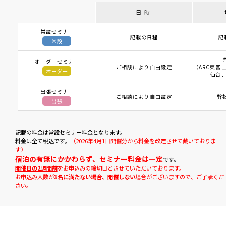
日時
常設セミナー
記載の日程
記
常設
オーダーセミナー
ご相談により自由設定
（ARC東富士
オーダー
仙台、
出張セミナー
ご相談により自由設定
弊
出張
記載の料金は常設セミナー料金となります。
料金は全て税込です。
（2026年4月1日開催分から料金を改定させて戴いておりま
す）
宿泊の有無にかかわらず、セミナー料金は一定
です。
開催日の2週間前
をお申込みの締切日とさせていただいております。
お申込み人数が
3名に満たない場合、開催しない
場合がございますので、ご了承くだ
さい。