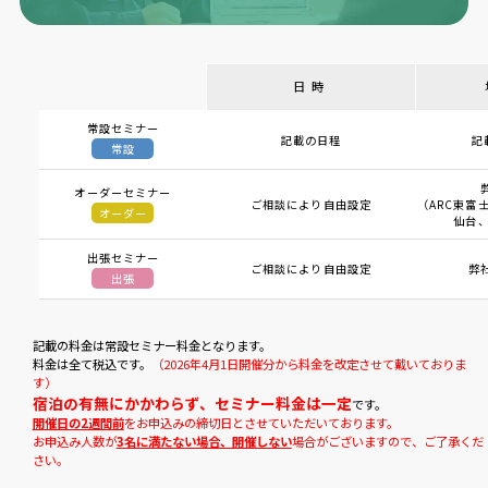
日時
常設セミナー
記載の日程
記
常設
オーダーセミナー
ご相談により自由設定
（ARC東富士
オーダー
仙台、
出張セミナー
ご相談により自由設定
弊
出張
記載の料金は常設セミナー料金となります。
料金は全て税込です。
（2026年4月1日開催分から料金を改定させて戴いておりま
す）
宿泊の有無にかかわらず、セミナー料金は一定
です。
開催日の2週間前
をお申込みの締切日とさせていただいております。
お申込み人数が
3名に満たない場合、開催しない
場合がございますので、ご了承くだ
さい。