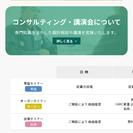
コンサルティング・講演会について
専門知識を活かした個別相談や講演を実施いたします。
詳しく見る
日時
常設セミナー
記載の日程
記
常設
オーダーセミナー
ご相談により自由設定
（ARC東富士
オーダー
仙台、
出張セミナー
ご相談により自由設定
弊
出張