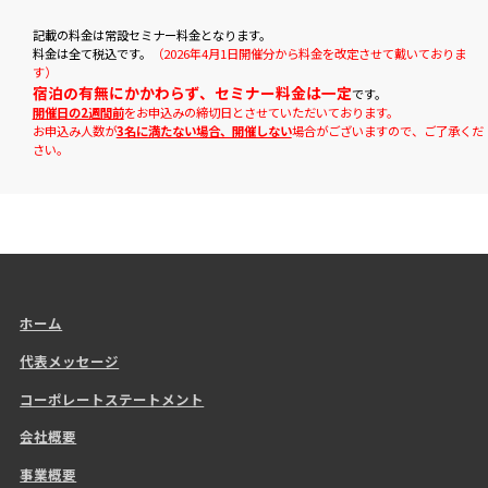
記載の料金は常設セミナー料金となります。
料金は全て税込です。
（2026年4月1日開催分から料金を改定させて戴いておりま
す）
宿泊の有無にかかわらず、セミナー料金は一定
です。
開催日の2週間前
をお申込みの締切日とさせていただいております。
お申込み人数が
3名に満たない場合、開催しない
場合がございますので、ご了承くだ
さい。
ホーム
代表メッセージ
コーポレートステートメント
会社概要
事業概要