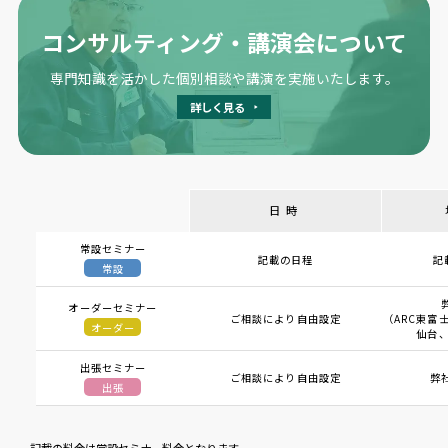
コンサルティング・講演会について
専門知識を活かした個別相談や講演を実施いたします。
詳しく見る
日時
常設セミナー
記載の日程
記
常設
オーダーセミナー
ご相談により自由設定
（ARC東富士
オーダー
仙台、
出張セミナー
ご相談により自由設定
弊
出張