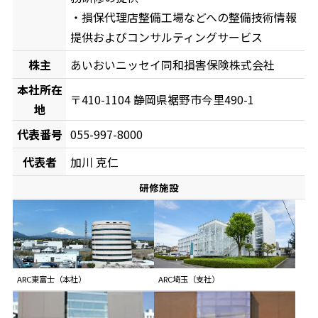
・損保代理店整備工場などへの整備技術情報
提供およびコンサルティングサービス
株主
あいおいニッセイ同和損害保険株式会社
本社所在
〒410-1104 静岡県裾野市今里490-1
地
代表番号
055-997-8000
代表者
加川 克仁
研修施設
ARC東富士（本社）
ARC埼玉（支社）